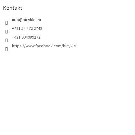
Kontakt
info
@
bicykle.eu
+421 54 472 2742
+421 904089272
https://www.facebook.com/bicykle