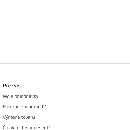
Z
á
p
ä
Pre vás
t
Moje objednávky
i
e
Potrebujem poradiť?
Výmena tovaru
Čo ak mi tovar nesedí?