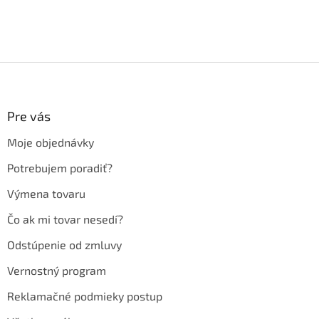
Z
á
p
ä
Pre vás
t
Moje objednávky
i
e
Potrebujem poradiť?
Výmena tovaru
Čo ak mi tovar nesedí?
Odstúpenie od zmluvy
Vernostný program
Reklamačné podmieky postup