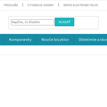
PREDAJŇA
OTVÁRACIE HODINY
SERVIS ELEKTROBICYKLOV
HĽADAŤ
Komponenty
Nosiče bicyklov
Oblečenie a obu