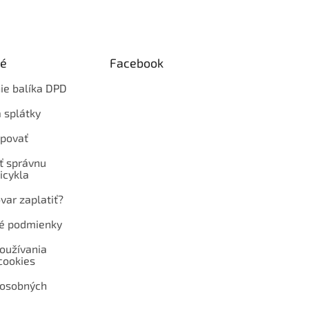
ké
Facebook
ie balíka DPD
 splátky
povať
ť správnu
icykla
var zaplatiť?
é podmienky
oužívania
cookies
 osobných