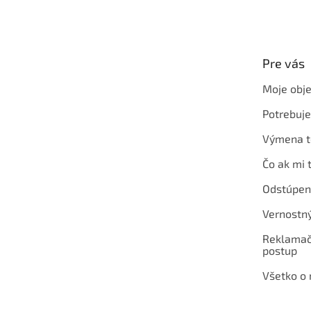
á
p
ä
t
Pre vás
i
e
Moje obj
Potrebuj
Výmena t
Čo ak mi 
Odstúpen
Vernostn
Reklamač
postup
Všetko o