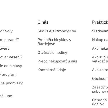
O nás
Praktic
ednávky
Servis elektrobicyklov
Sledovan
em poradiť?
Predajňa bicyklov v
Nákup na
Bardejove
ovaru
Ako naku
Otváracie hodiny
tovar nesedí?
Ako zvoli
Prečo nakupovať u nás
veľkosť b
ie od zmluvy
Kontaktné údaje
Ako za to
ý program
Obchodn
né podmieky
Zásady p
súborov 
 nákupe
Ochrana
údajov