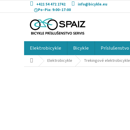
Prejsť
+421 54 472 2742
info@bicykle.eu
na
Po–Pia:
9:00–17:00
obsah
Elektrobicykle
Bicykle
Príslušenstvo
Domov
Elektrobicykle
Trekingové elektrobicykle