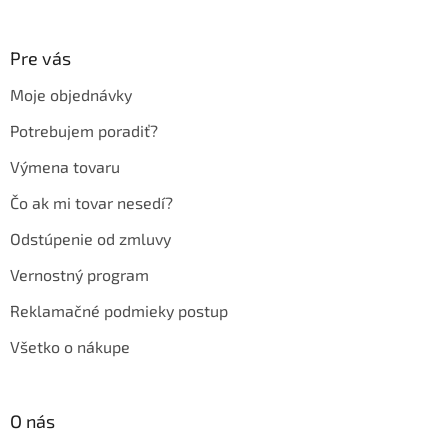
á
p
ä
Pre vás
t
Moje objednávky
i
e
Potrebujem poradiť?
Výmena tovaru
Čo ak mi tovar nesedí?
Odstúpenie od zmluvy
Vernostný program
Reklamačné podmieky postup
Všetko o nákupe
O nás