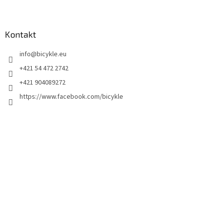
Kontakt
info
@
bicykle.eu
+421 54 472 2742
+421 904089272
https://www.facebook.com/bicykle