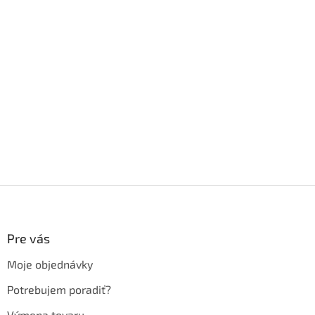
Z
á
p
ä
Pre vás
t
Moje objednávky
i
e
Potrebujem poradiť?
Výmena tovaru