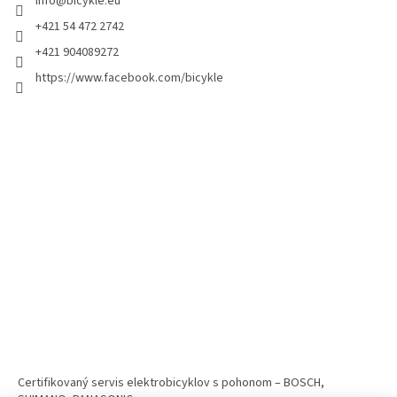
info
@
bicykle.eu
+421 54 472 2742
+421 904089272
https://www.facebook.com/bicykle
Certifikovaný servis elektrobicyklov s pohonom – BOSCH,