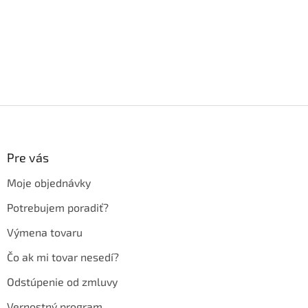
Z
á
p
ä
Pre vás
t
Moje objednávky
i
e
Potrebujem poradiť?
Výmena tovaru
Čo ak mi tovar nesedí?
Odstúpenie od zmluvy
Vernostný program