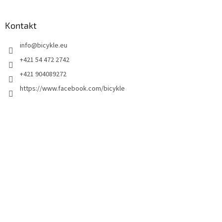
Kontakt
info
@
bicykle.eu
+421 54 472 2742
+421 904089272
https://www.facebook.com/bicykle