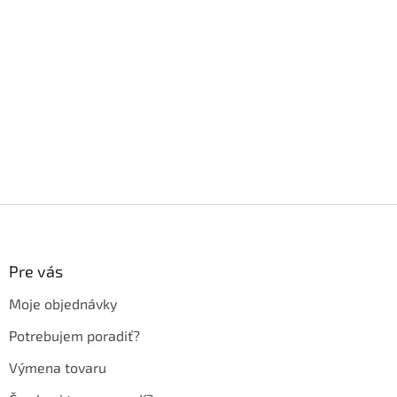
Z
á
p
ä
Pre vás
t
Moje objednávky
i
e
Potrebujem poradiť?
Výmena tovaru