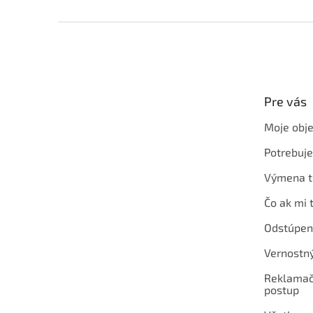
Z
á
p
ä
t
Pre vás
i
e
Moje obj
Potrebuj
Výmena t
Čo ak mi 
Odstúpen
Vernostn
Reklamač
postup