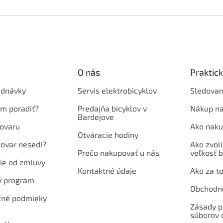
O nás
Praktic
ednávky
Servis elektrobicyklov
Sledovan
em poradiť?
Predajňa bicyklov v
Nákup na
Bardejove
ovaru
Ako naku
Otváracie hodiny
tovar nesedí?
Ako zvoli
Prečo nakupovať u nás
veľkosť b
ie od zmluvy
Kontaktné údaje
Ako za to
ý program
Obchodn
né podmieky
Zásady p
súborov 