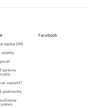
ké
Facebook
ie balíka DPD
 splátky
povať
ť správnu
icykla
var zaplatiť?
é podmienky
oužívania
cookies