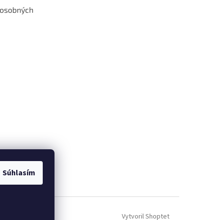
 osobných
 web hokejshop.eu
Súhlasím
Vytvoril Shoptet