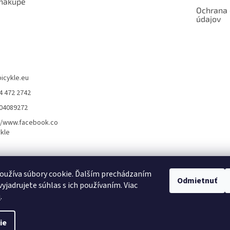
 nákupe
Ochrana
údajov
bicykle.eu
4 472 2742
904089272
//www.facebook.co
kle
rvis elektrobicyklov s pohonom – BOSCH, SHIMANO, PANASONIC
Partnerský
oužíva súbory cookie. Ďalším prechádzaním
Odmietnuť
yjadrujete súhlas s ich používaním. Viac
u
.
ie
dené.