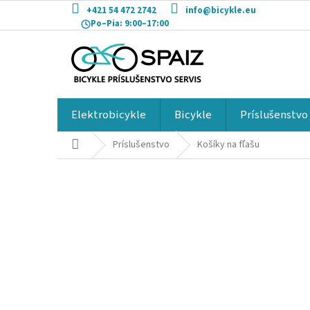
Prejsť
+421 54 472 2742
info@bicykle.eu
na
Po–Pia:
9:00–17:00
obsah
Elektrobicykle
Bicykle
Príslušenstvo
Domov
Príslušenstvo
Košíky na fľašu