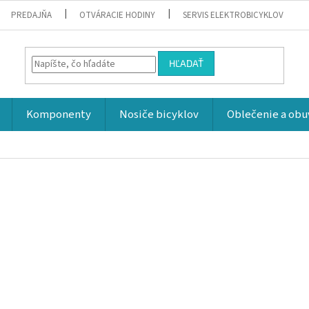
PREDAJŇA
OTVÁRACIE HODINY
SERVIS ELEKTROBICYKLOV
HĽADAŤ
Komponenty
Nosiče bicyklov
Oblečenie a obu