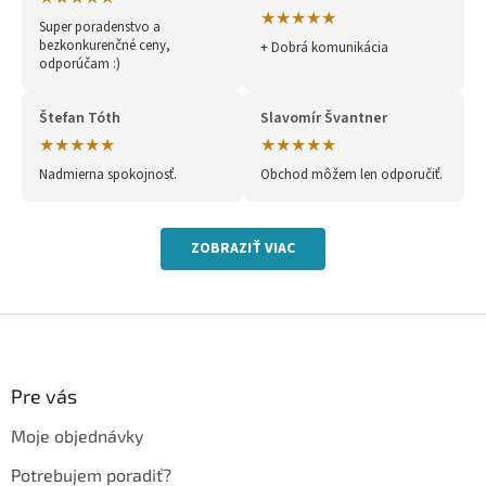
★★★★★
Super poradenstvo a
bezkonkurenčné ceny,
+ Dobrá komunikácia
odporúčam :)
Štefan Tóth
Slavomír Švantner
★★★★★
★★★★★
Nadmierna spokojnosť.
Obchod môžem len odporučiť.
ZOBRAZIŤ VIAC
Z
á
p
ä
Pre vás
t
Moje objednávky
i
e
Potrebujem poradiť?