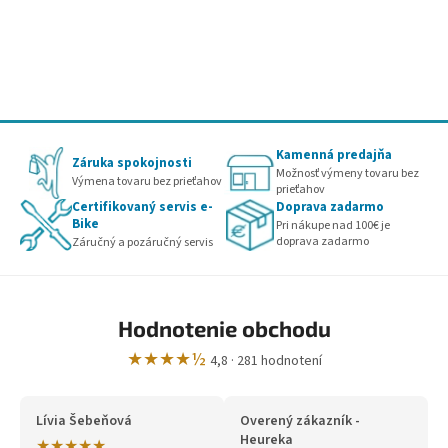
Kamenná predajňa
Záruka spokojnosti
Možnosť výmeny tovaru bez
Výmena tovaru bez prieťahov
prieťahov
Certifikovaný servis e-
Doprava zadarmo
Bike
Pri nákupe nad 100€ je
doprava zadarmo
Záručný a pozáručný servis
Hodnotenie obchodu
★★★★½
4,8 · 281 hodnotení
Lívia Šebeňová
Overený zákazník -
Heureka
★★★★★