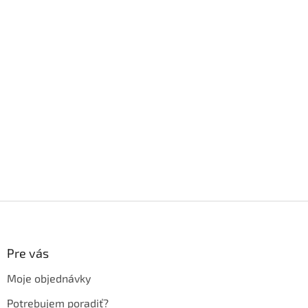
Z
á
p
ä
Pre vás
t
Moje objednávky
i
e
Potrebujem poradiť?