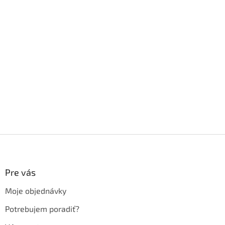
Z
á
p
ä
Pre vás
t
Moje objednávky
i
e
Potrebujem poradiť?