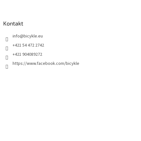
Kontakt
info
@
bicykle.eu
+421 54 472 2742
+421 904089272
https://www.facebook.com/bicykle