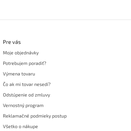
Z
á
p
ä
Pre vás
t
Moje objednávky
i
e
Potrebujem poradiť?
Výmena tovaru
Čo ak mi tovar nesedí?
Odstúpenie od zmluvy
Vernostný program
Reklamačné podmieky postup
Všetko o nákupe