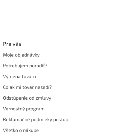
Z
á
p
ä
Pre vás
t
Moje objednávky
i
e
Potrebujem poradiť?
Výmena tovaru
Čo ak mi tovar nesedí?
Odstúpenie od zmluvy
Vernostný program
Reklamačné podmieky postup
Všetko o nákupe