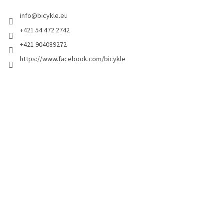
info
@
bicykle.eu
+421 54 472 2742
+421 904089272
https://www.facebook.com/bicykle