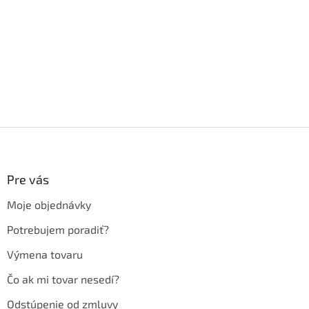
Z
á
p
ä
Pre vás
t
Moje objednávky
i
e
Potrebujem poradiť?
Výmena tovaru
Čo ak mi tovar nesedí?
Odstúpenie od zmluvy