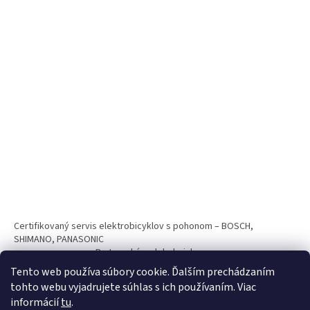
Certifikovaný servis elektrobicyklov s pohonom – BOSCH,
SHIMANO, PANASONIC
Partnerský web hokejshop.eu
Tento web používa súbory cookie. Ďalším prechádzaním
tohto webu vyjadrujete súhlas s ich používaním. Viac
informácií
tu
.