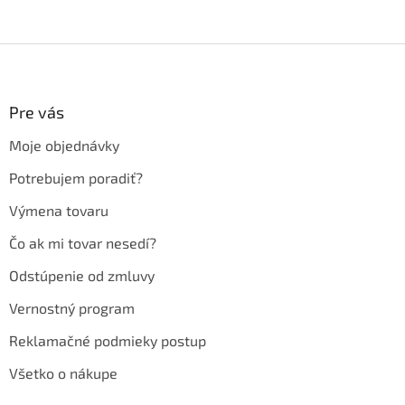
Z
á
p
ä
Pre vás
t
Moje objednávky
i
e
Potrebujem poradiť?
Výmena tovaru
Čo ak mi tovar nesedí?
Odstúpenie od zmluvy
Vernostný program
Reklamačné podmieky postup
Všetko o nákupe