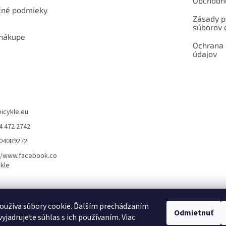
Obchodn
né podmieky
Zásady p
súborov 
 nákupe
Ochrana
údajov
bicykle.eu
4 472 2742
904089272
//www.facebook.co
kle
rvis elektrobicyklov s pohonom – BOSCH, SHIMANO, PANASONIC
Partnerský
oužíva súbory cookie. Ďalším prechádzaním
Odmietnuť
yjadrujete súhlas s ich používaním. Viac