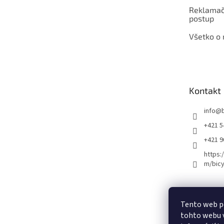
Reklamač
postup
Všetko o
Kontakt
info
@
+421 5
+421 
https:
m/bicy
Certifikovaný se
Tento web p
tohto webu v