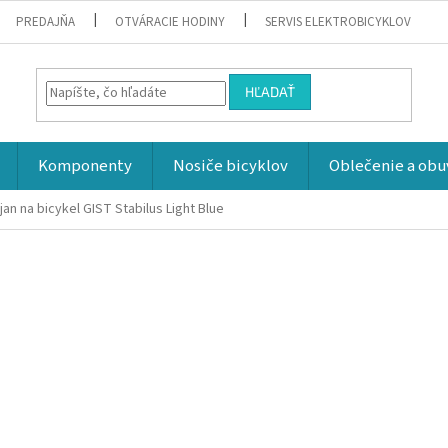
PREDAJŇA
OTVÁRACIE HODINY
SERVIS ELEKTROBICYKLOV
HĽADAŤ
Komponenty
Nosiče bicyklov
Oblečenie a obu
jan na bicykel GIST Stabilus Light Blue