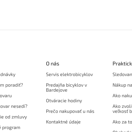
O nás
Praktic
ednávky
Servis elektrobicyklov
Sledovan
em poradiť?
Predajňa bicyklov v
Nákup na
Bardejove
ovaru
Ako naku
Otváracie hodiny
tovar nesedí?
Ako zvoli
Prečo nakupovať u nás
veľkosť b
ie od zmluvy
Kontaktné údaje
Ako za to
ý program