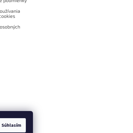
é podmienky
oužívania
cookies
 osobných
 web hokejshop.eu
Súhlasím