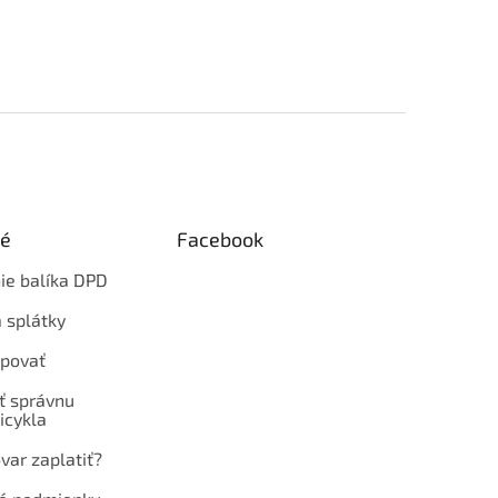
ké
Facebook
ie balíka DPD
 splátky
povať
ť správnu
icykla
var zaplatiť?