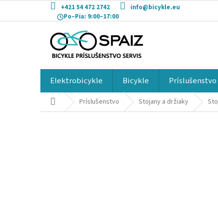
Prejsť
+421 54 472 2742
info@bicykle.eu
na
Po–Pia:
9:00–17:00
obsah
Elektrobicykle
Bicykle
Príslušenstvo
Domov
Príslušenstvo
Stojany a držiaky
Sto