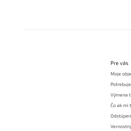
Z
á
p
ä
t
Pre vás
i
e
Moje obj
Potrebuj
Výmena t
Čo ak mi 
Odstúpen
Vernostn