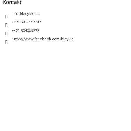
Kontakt
info
@
bicykle.eu
+421 54 472 2742
+421 904089272
https://www.facebook.com/bicykle