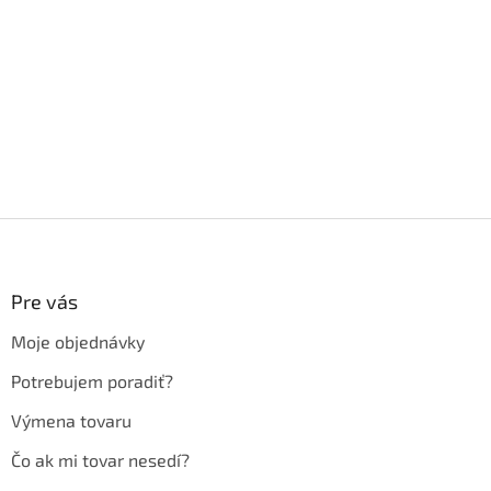
Z
á
p
ä
Pre vás
t
Moje objednávky
i
e
Potrebujem poradiť?
Výmena tovaru
Čo ak mi tovar nesedí?