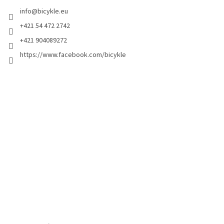
info
@
bicykle.eu
+421 54 472 2742
+421 904089272
https://www.facebook.com/bicykle