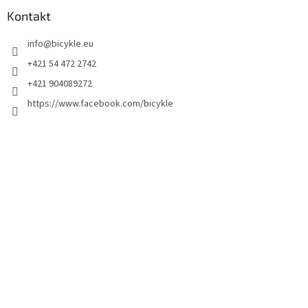
Kontakt
info
@
bicykle.eu
+421 54 472 2742
+421 904089272
https://www.facebook.com/bicykle