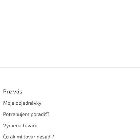
Z
á
p
ä
Pre vás
t
Moje objednávky
i
e
Potrebujem poradiť?
Výmena tovaru
Čo ak mi tovar nesedí?