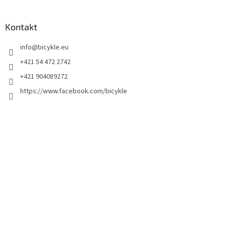
Kontakt
info
@
bicykle.eu
+421 54 472 2742
+421 904089272
https://www.facebook.com/bicykle