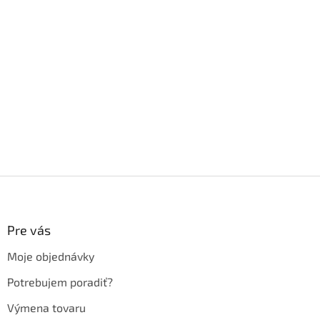
Z
á
p
ä
Pre vás
t
Moje objednávky
i
e
Potrebujem poradiť?
Výmena tovaru