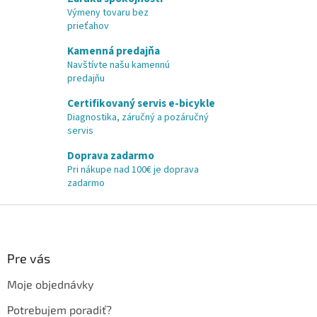
Výmeny tovaru bez
prieťahov
Kamenná predajňa
Navštívte našu kamennú
predajňu
Certifikovaný servis e-bicykle
Diagnostika, záručný a pozáručný
servis
Doprava zadarmo
Pri nákupe nad 100€ je doprava
zadarmo
Z
á
p
ä
Pre vás
t
Moje objednávky
i
e
Potrebujem poradiť?