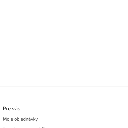
Z
á
p
ä
Pre vás
t
Moje objednávky
i
e