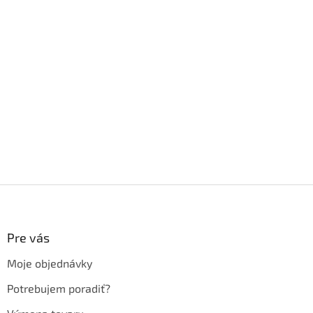
Z
á
p
ä
Pre vás
t
Moje objednávky
i
e
Potrebujem poradiť?