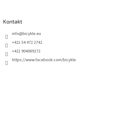
Kontakt
info
@
bicykle.eu
+421 54 472 2742
+421 904089272
https://www.facebook.com/bicykle