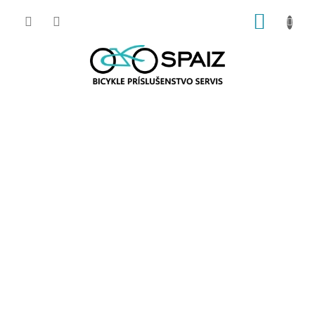
Prejsť
NÁKUP
na
obsah
KOŠÍK