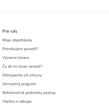
Z
á
p
ä
Pre vás
t
Moje objednávky
i
e
Potrebujem poradiť?
Výmena tovaru
Čo ak mi tovar nesedí?
Odstúpenie od zmluvy
Vernostný program
Reklamačné podmieky postup
Všetko o nákupe