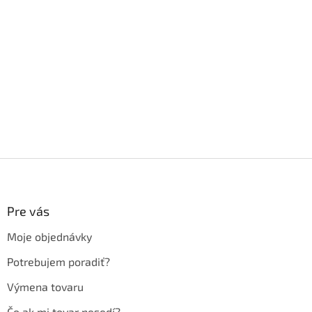
Z
á
p
ä
Pre vás
t
Moje objednávky
i
e
Potrebujem poradiť?
Výmena tovaru
Čo ak mi tovar nesedí?