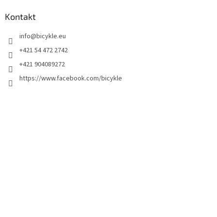
Kontakt
info
@
bicykle.eu
+421 54 472 2742
+421 904089272
https://www.facebook.com/bicykle