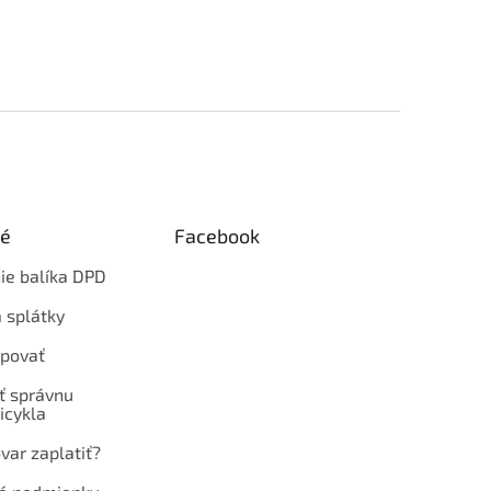
ké
Facebook
ie balíka DPD
 splátky
povať
ť správnu
icykla
var zaplatiť?