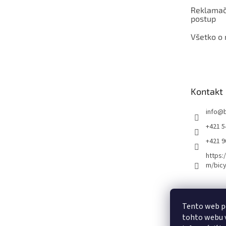
Reklamač
postup
Všetko o
Kontakt
info
@
+421 5
+421 
https:
m/bicy
Certifikovaný se
Tento web p
tohto webu v