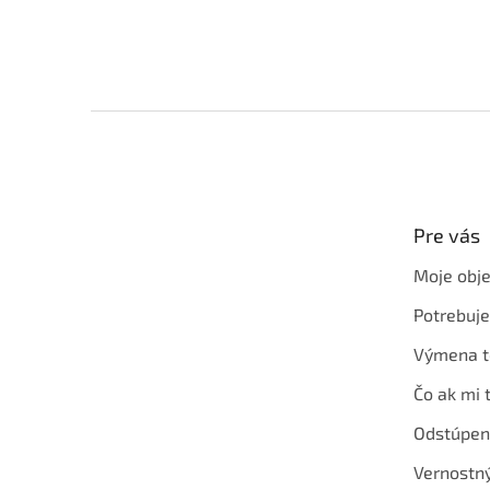
Z
á
p
ä
t
Pre vás
i
e
Moje obj
Potrebuj
Výmena t
Čo ak mi 
Odstúpen
Vernostn