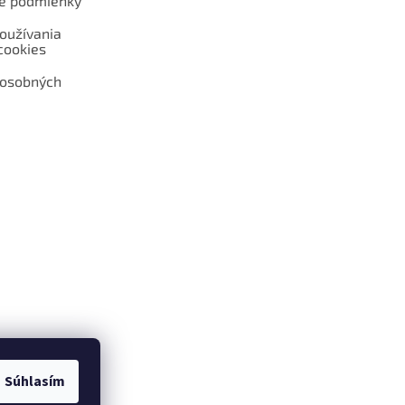
é podmienky
oužívania
cookies
 osobných
 web hokejshop.eu
Súhlasím