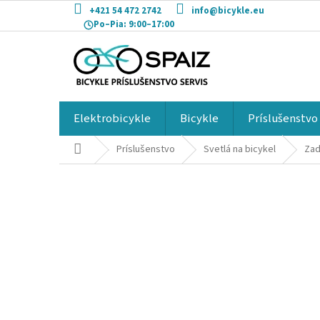
Prejsť
+421 54 472 2742
info@bicykle.eu
na
Po–Pia:
9:00–17:00
obsah
Elektrobicykle
Bicykle
Príslušenstvo
Domov
Príslušenstvo
Svetlá na bicykel
Zad