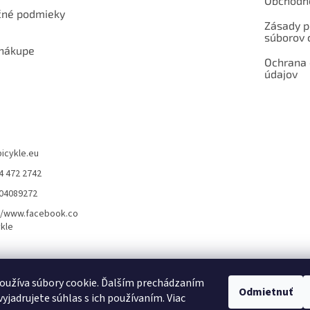
Obchodn
né podmieky
Zásady p
súborov 
 nákupe
Ochrana
údajov
bicykle.eu
4 472 2742
904089272
//www.facebook.co
kle
rvis elektrobicyklov s pohonom – BOSCH, SHIMANO, PANASONIC
Partnerský
oužíva súbory cookie. Ďalším prechádzaním
Odmietnuť
yjadrujete súhlas s ich používaním. Viac