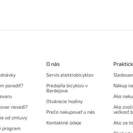
O nás
Praktic
ednávky
Servis elektrobicyklov
Sledovan
em poradiť?
Predajňa bicyklov v
Nákup na
Bardejove
ovaru
Ako naku
Otváracie hodiny
tovar nesedí?
Ako zvoli
Prečo nakupovať u nás
veľkosť b
ie od zmluvy
Kontaktné údaje
Ako za to
ý program