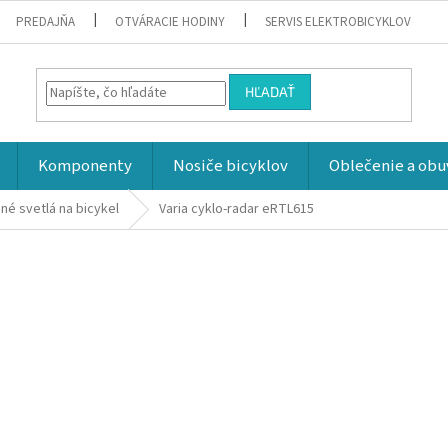
PREDAJŇA
OTVÁRACIE HODINY
SERVIS ELEKTROBICYKLOV
HĽADAŤ
Komponenty
Nosiče bicyklov
Oblečenie a obu
né svetlá na bicykel
Varia cyklo-radar eRTL615