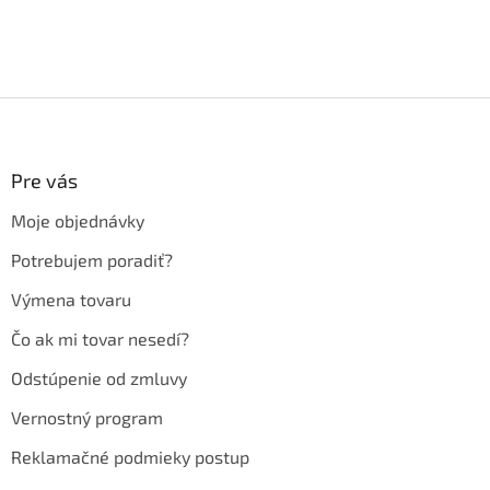
Z
á
p
ä
Pre vás
t
Moje objednávky
i
e
Potrebujem poradiť?
Výmena tovaru
Čo ak mi tovar nesedí?
Odstúpenie od zmluvy
Vernostný program
Reklamačné podmieky postup