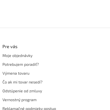
Z
á
p
ä
Pre vás
t
Moje objednávky
i
e
Potrebujem poradiť?
Výmena tovaru
Čo ak mi tovar nesedí?
Odstúpenie od zmluvy
Vernostný program
Reklamačné podmieky postup