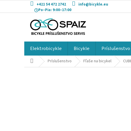
Prejsť
+421 54 472 2742
info@bicykle.eu
na
Po–Pia:
9:00–17:00
obsah
Elektrobicykle
Bicykle
Príslušenstvo
Domov
Príslušenstvo
Fľaše na bicykel
CUBE