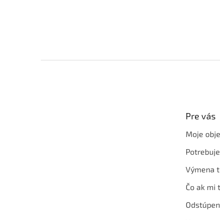
Z
á
p
ä
t
Pre vás
i
e
Moje obj
Potrebuj
Výmena t
Čo ak mi 
Odstúpen