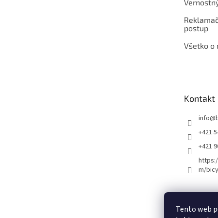
Vernostn
Reklamač
postup
Všetko o
Kontakt
info
@
+421 5
+421 
https:
m/bicy
Certifikovaný se
Tento web p