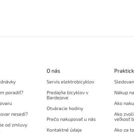
O nás
Praktic
ednávky
Servis elektrobicyklov
Sledovan
em poradiť?
Predajňa bicyklov v
Nákup na
Bardejove
ovaru
Ako naku
Otváracie hodiny
tovar nesedí?
Ako zvoli
Prečo nakupovať u nás
veľkosť b
ie od zmluvy
Kontaktné údaje
Ako za to