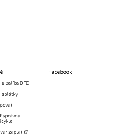
ké
Facebook
ie balíka DPD
 splátky
povať
ť správnu
icykla
var zaplatiť?