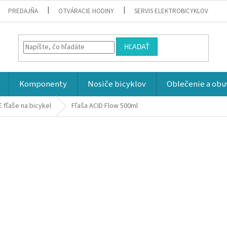
PREDAJŇA
OTVÁRACIE HODINY
SERVIS ELEKTROBICYKLOV
HĽADAŤ
Komponenty
Nosiče bicyklov
Oblečenie a obu
 fľaše na bicykel
Fľaša ACID Flow 500ml