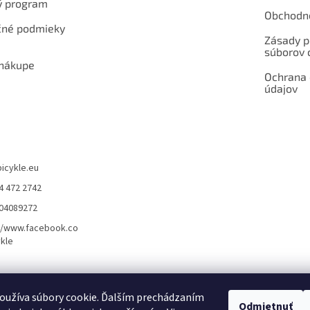
ý program
Obchodn
né podmieky
Zásady p
súborov 
 nákupe
Ochrana
údajov
bicykle.eu
4 472 2742
904089272
//www.facebook.co
kle
rvis elektrobicyklov s pohonom – BOSCH, SHIMANO, PANASONIC
Partnerský
oužíva súbory cookie. Ďalším prechádzaním
Odmietnuť