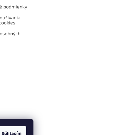
é podmienky
oužívania
cookies
 osobných
 web hokejshop.eu
Súhlasím