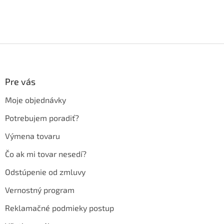
Z
á
p
ä
Pre vás
t
Moje objednávky
i
e
Potrebujem poradiť?
Výmena tovaru
Čo ak mi tovar nesedí?
Odstúpenie od zmluvy
Vernostný program
Reklamačné podmieky postup