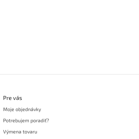
Z
á
p
ä
Pre vás
t
Moje objednávky
i
e
Potrebujem poradiť?
Výmena tovaru