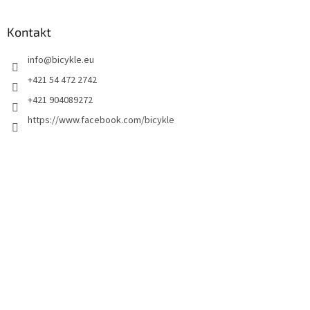
Kontakt
info
@
bicykle.eu
+421 54 472 2742
+421 904089272
https://www.facebook.com/bicykle