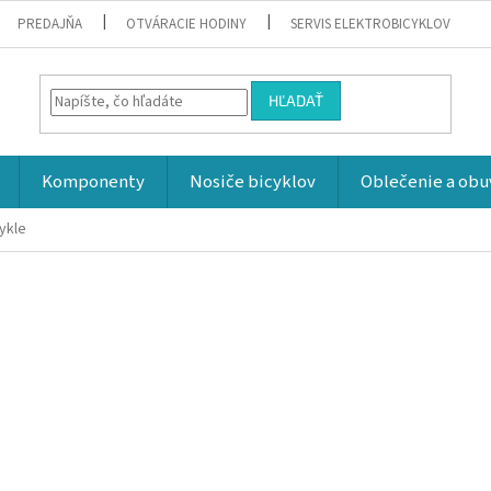
PREDAJŇA
OTVÁRACIE HODINY
SERVIS ELEKTROBICYKLOV
HĽADAŤ
Komponenty
Nosiče bicyklov
Oblečenie a obu
ykle