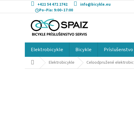
Prejsť
+421 54 472 2742
info@bicykle.eu
na
Po–Pia:
9:00–17:00
obsah
Elektrobicykle
Bicykle
Príslušenstvo
Domov
Elektrobicykle
Celoodpružené elektrobic