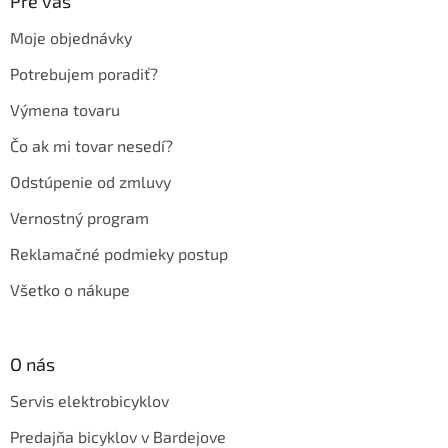
ä
Pre vás
t
Moje objednávky
i
e
Potrebujem poradiť?
Výmena tovaru
Čo ak mi tovar nesedí?
Odstúpenie od zmluvy
Vernostný program
Reklamačné podmieky postup
Všetko o nákupe
O nás
Servis elektrobicyklov
Predajňa bicyklov v Bardejove