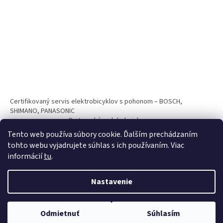
Certifikovaný servis elektrobicyklov s pohonom – BOSCH,
SHIMANO, PANASONIC
Partnerský web hokejshop.eu
Tento web používa súbory cookie. Ďalším prechádzaním
tohto webu vyjadrujete súhlas s ich používaním. Viac
informácií
tu
.
Nastavenie
Vytvoril Shoptet
Odmietnuť
Súhlasím
Copyright 2026
BICYKLE SPAIZ shop
. Všetky práva vyhradené.
Nakupuj teraz na splátky s 0% navýšním. Platí pri nákupe nad 100€.