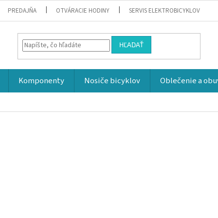
PREDAJŇA
OTVÁRACIE HODINY
SERVIS ELEKTROBICYKLOV
HĽADAŤ
Komponenty
Nosiče bicyklov
Oblečenie a obu