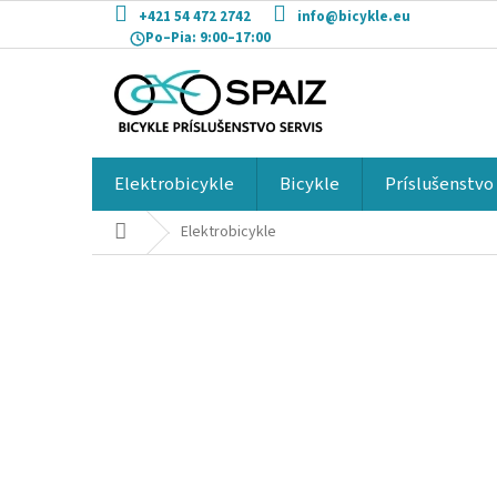
Prejsť
+421 54 472 2742
info@bicykle.eu
na
Po–Pia:
9:00–17:00
obsah
Elektrobicykle
Bicykle
Príslušenstvo
Domov
Elektrobicykle