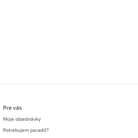
Z
á
p
ä
Pre vás
t
Moje objednávky
i
e
Potrebujem poradiť?