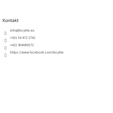
Kontakt
info
@
bicykle.eu
+421 54 472 2742
+421 904089272
https://www.facebook.com/bicykle