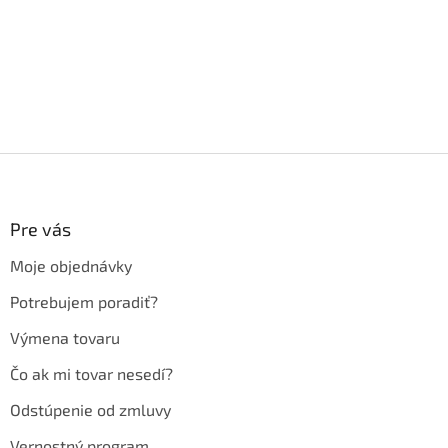
Z
á
p
ä
Pre vás
t
Moje objednávky
i
e
Potrebujem poradiť?
Výmena tovaru
Čo ak mi tovar nesedí?
Odstúpenie od zmluvy
Vernostný program