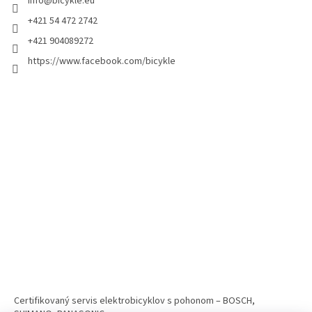
info
@
bicykle.eu
+421 54 472 2742
+421 904089272
https://www.facebook.com/bicykle
Certifikovaný servis elektrobicyklov s pohonom – BOSCH,