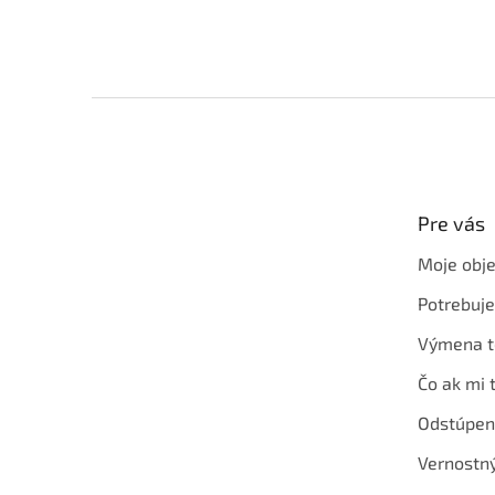
Z
á
p
ä
t
Pre vás
i
e
Moje obj
Potrebuj
Výmena t
Čo ak mi 
Odstúpen
Vernostn