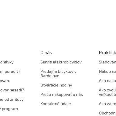
O nás
Praktic
ednávky
Servis elektrobicyklov
Sledovan
em poradiť?
Predajňa bicyklov v
Nákup na
Bardejove
ovaru
Ako naku
Otváracie hodiny
tovar nesedí?
Ako zvoli
Prečo nakupovať u nás
veľkosť b
ie od zmluvy
Kontaktné údaje
Ako za to
ý program
Obchodn