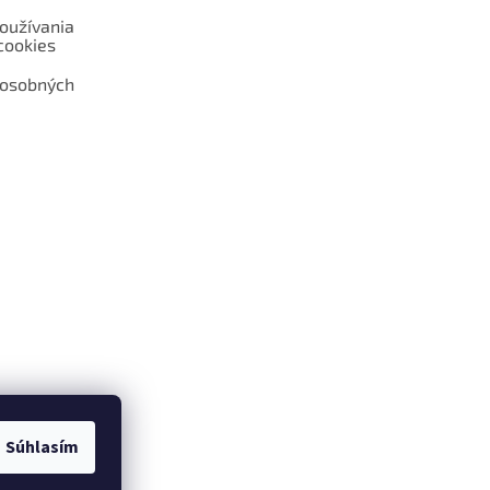
oužívania
cookies
 osobných
 web hokejshop.eu
Súhlasím