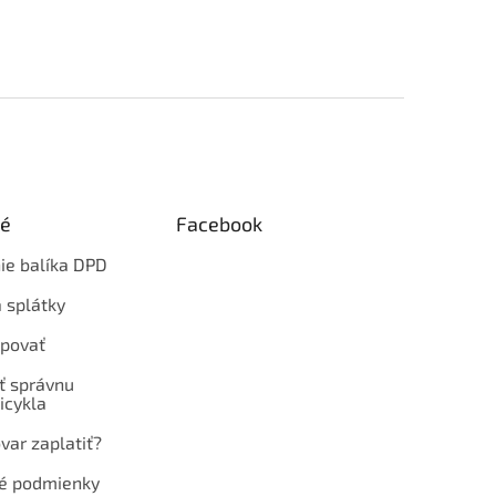
ké
Facebook
ie balíka DPD
 splátky
povať
ť správnu
icykla
var zaplatiť?
é podmienky