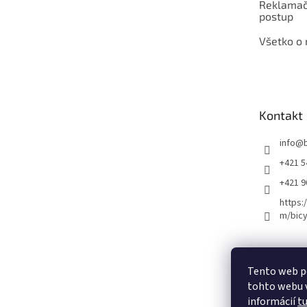
Reklamač
postup
Všetko o
Kontakt
info
@
+421 5
+421 
https:
m/bicy
Certifikovaný se
Tento web p
tohto webu v
informácií
t