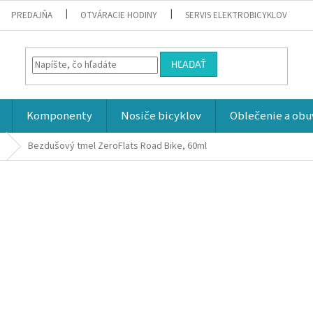
PREDAJŇA
OTVÁRACIE HODINY
SERVIS ELEKTROBICYKLOV
HĽADAŤ
Komponenty
Nosiče bicyklov
Oblečenie a obu
Bezdušový tmel ZeroFlats Road Bike, 60ml