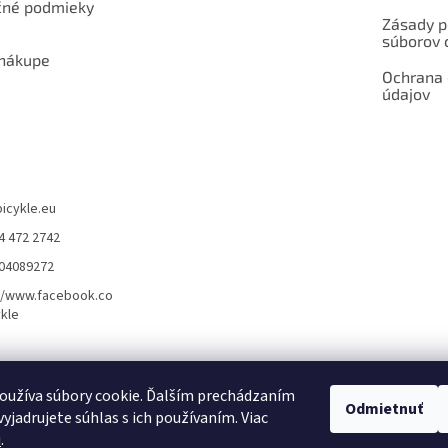
né podmieky
Zásady p
súborov 
 nákupe
Ochrana
údajov
bicykle.eu
4 472 2742
904089272
//www.facebook.co
kle
rvis elektrobicyklov s pohonom – BOSCH, SHIMANO, PANASONIC
Partnerský
oužíva súbory cookie. Ďalším prechádzaním
Odmietnuť
yjadrujete súhlas s ich používaním. Viac
u
.