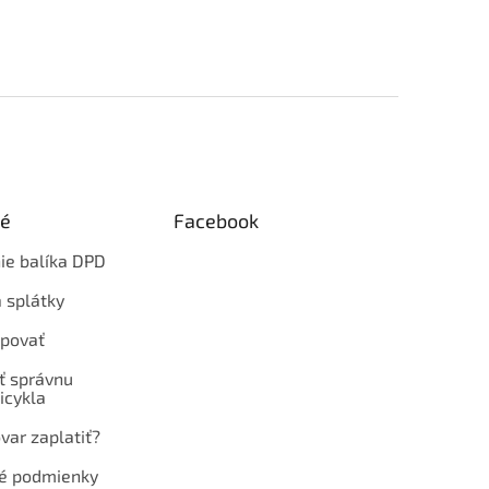
ké
Facebook
ie balíka DPD
 splátky
povať
ť správnu
icykla
var zaplatiť?
é podmienky