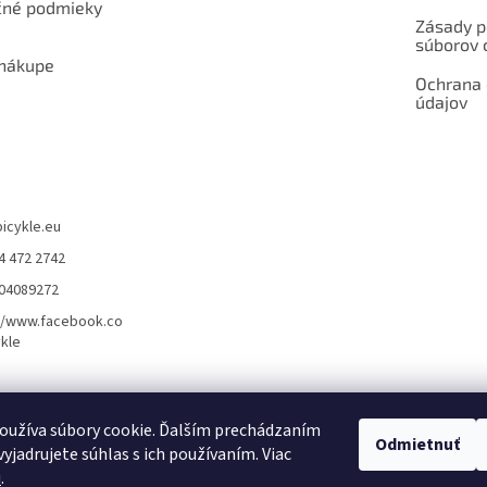
né podmieky
Zásady p
súborov 
 nákupe
Ochrana
údajov
bicykle.eu
4 472 2742
904089272
//www.facebook.co
kle
rvis elektrobicyklov s pohonom – BOSCH, SHIMANO, PANASONIC
Partnerský
oužíva súbory cookie. Ďalším prechádzaním
Odmietnuť
yjadrujete súhlas s ich používaním. Viac
u
.