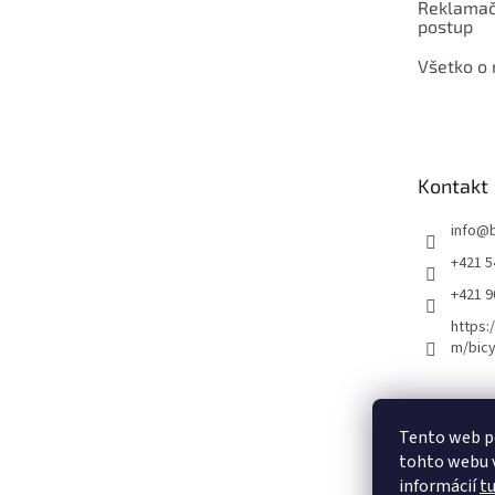
Reklamač
postup
Všetko o
Kontakt
info
@
+421 5
+421 
https:
m/bicy
Certifikovaný se
Tento web p
tohto webu v
informácií
t