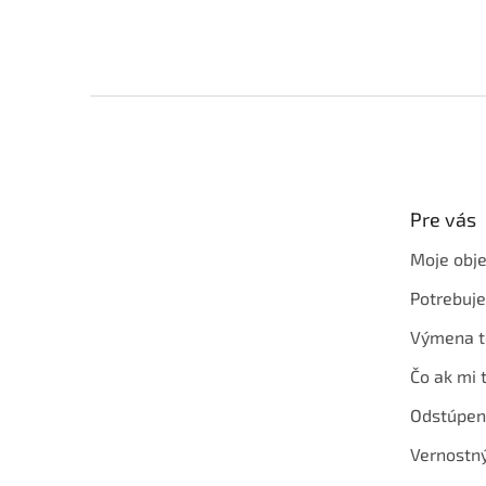
Z
á
p
ä
t
Pre vás
i
e
Moje obj
Potrebuj
Výmena t
Čo ak mi 
Odstúpen
Vernostn