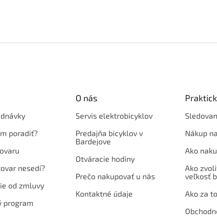
O nás
Praktic
ednávky
Servis elektrobicyklov
Sledovan
em poradiť?
Predajňa bicyklov v
Nákup na
Bardejove
ovaru
Ako naku
Otváracie hodiny
tovar nesedí?
Ako zvoli
Prečo nakupovať u nás
veľkosť b
ie od zmluvy
Kontaktné údaje
Ako za to
ý program
Obchodn