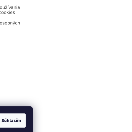
oužívania
cookies
 osobných
 web hokejshop.eu
Súhlasím