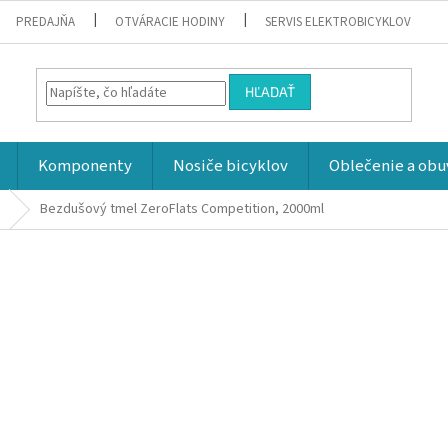
PREDAJŇA
OTVÁRACIE HODINY
SERVIS ELEKTROBICYKLOV
HĽADAŤ
Komponenty
Nosiče bicyklov
Oblečenie a obu
Bezdušový tmel ZeroFlats Competition, 2000ml