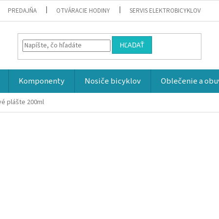
PREDAJŇA
OTVÁRACIE HODINY
SERVIS ELEKTROBICYKLOV
HĽADAŤ
Komponenty
Nosiče bicyklov
Oblečenie a obu
é plášte 200ml