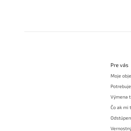
Z
á
p
ä
t
Pre vás
i
e
Moje obj
Potrebuj
Výmena t
Čo ak mi 
Odstúpen
Vernostn