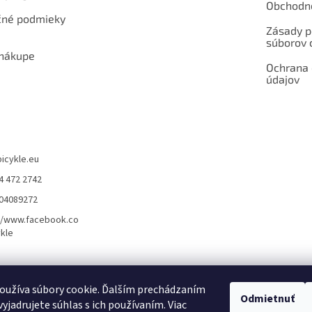
Obchodn
né podmieky
Zásady p
súborov 
 nákupe
Ochrana
údajov
bicykle.eu
4 472 2742
904089272
//www.facebook.co
kle
rvis elektrobicyklov s pohonom – BOSCH, SHIMANO, PANASONIC
Partnerský
oužíva súbory cookie. Ďalším prechádzaním
Odmietnuť
yjadrujete súhlas s ich používaním. Viac