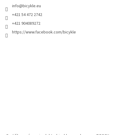
info
@
bicykle.eu
+421 54 472 2742
+421 904089272
https://www.facebook.com/bicykle