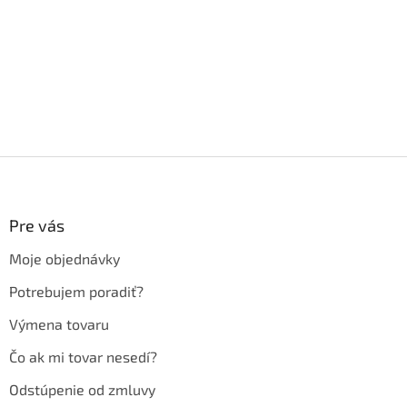
Z
á
p
ä
Pre vás
t
Moje objednávky
i
e
Potrebujem poradiť?
Výmena tovaru
Čo ak mi tovar nesedí?
Odstúpenie od zmluvy