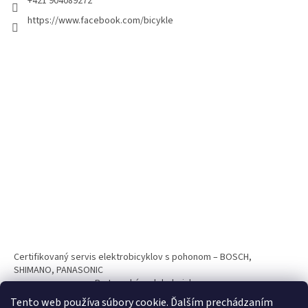
+421 904089272
https://www.facebook.com/bicykle
Certifikovaný servis elektrobicyklov s pohonom – BOSCH,
SHIMANO, PANASONIC
Partnerský web hokejshop.eu
Tento web používa súbory cookie. Ďalším prechádzaním