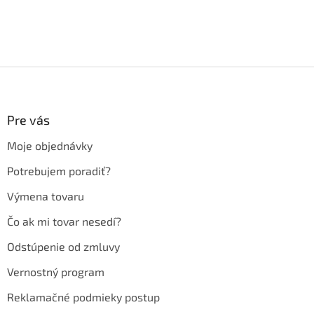
Z
á
p
ä
Pre vás
t
Moje objednávky
i
e
Potrebujem poradiť?
Výmena tovaru
Čo ak mi tovar nesedí?
Odstúpenie od zmluvy
Vernostný program
Reklamačné podmieky postup