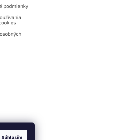
é podmienky
oužívania
cookies
 osobných
 web hokejshop.eu
Súhlasím