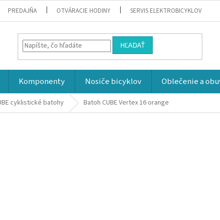
PREDAJŇA
OTVÁRACIE HODINY
SERVIS ELEKTROBICYKLOV
HĽADAŤ
Komponenty
Nosiče bicyklov
Oblečenie a obu
BE cyklistické batohy
Batoh CUBE Vertex 16 orange