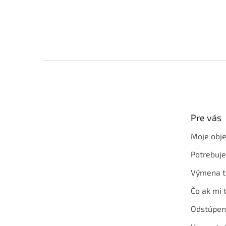
Z
á
p
ä
t
Pre vás
i
e
Moje obj
Potrebuj
Výmena t
Čo ak mi 
Odstúpen