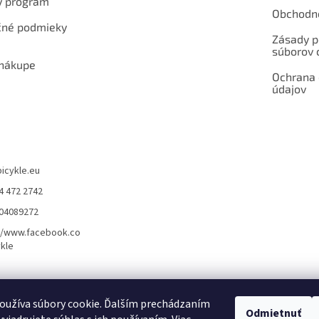
ý program
Obchodn
né podmieky
Zásady p
súborov 
 nákupe
Ochrana
údajov
bicykle.eu
4 472 2742
904089272
//www.facebook.co
kle
rvis elektrobicyklov s pohonom – BOSCH, SHIMANO, PANASONIC
Partnerský
oužíva súbory cookie. Ďalším prechádzaním
Odmietnuť