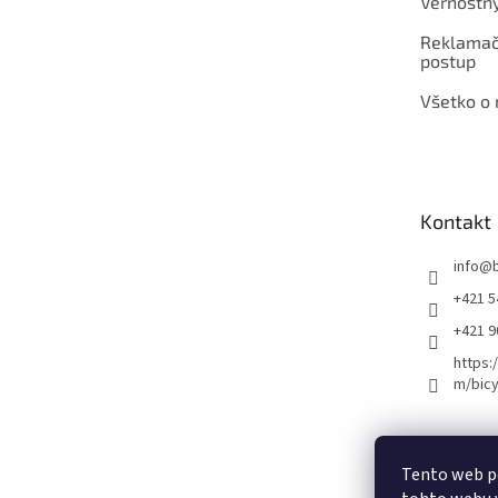
Vernostn
Reklamač
postup
Všetko o
Kontakt
info
@
+421 5
+421 
https:
m/bicy
Certifikovaný se
Tento web p