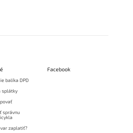
ké
Facebook
ie balíka DPD
 splátky
povať
ť správnu
icykla
var zaplatiť?