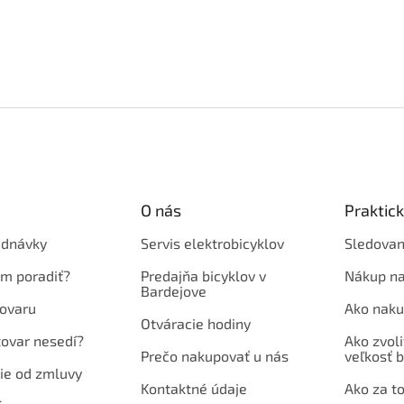
O nás
Praktic
ednávky
Servis elektrobicyklov
Sledovan
em poradiť?
Predajňa bicyklov v
Nákup na
Bardejove
ovaru
Ako naku
Otváracie hodiny
tovar nesedí?
Ako zvoli
Prečo nakupovať u nás
veľkosť b
ie od zmluvy
Kontaktné údaje
Ako za to