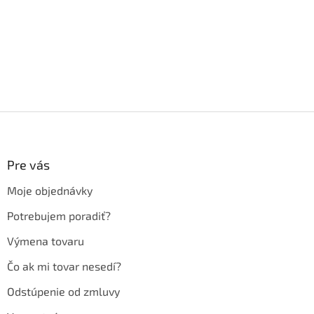
Z
á
p
ä
Pre vás
t
Moje objednávky
i
e
Potrebujem poradiť?
Výmena tovaru
Čo ak mi tovar nesedí?
Odstúpenie od zmluvy