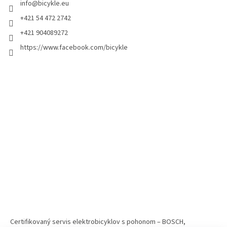
info
@
bicykle.eu
+421 54 472 2742
+421 904089272
https://www.facebook.com/bicykle
Certifikovaný servis elektrobicyklov s pohonom – BOSCH,