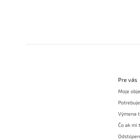
Z
á
p
ä
t
Pre vás
i
e
Moje obj
Potrebuj
Výmena t
Čo ak mi 
Odstúpen