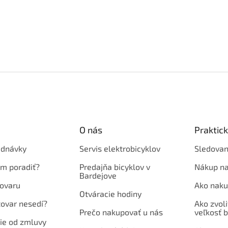
O nás
Praktic
ednávky
Servis elektrobicyklov
Sledovan
em poradiť?
Predajňa bicyklov v
Nákup na
Bardejove
ovaru
Ako naku
Otváracie hodiny
tovar nesedí?
Ako zvoli
Prečo nakupovať u nás
veľkosť b
ie od zmluvy