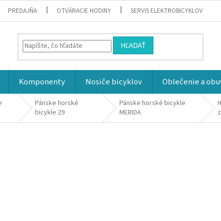
PREDAJŇA
OTVÁRACIE HODINY
SERVIS ELEKTROBICYKLOV
HĽADAŤ
Komponenty
Nosiče bicyklov
Oblečenie a obu
e
Pánske horské
Pánske horské bicykle
H
bicykle 29
MERIDA
z