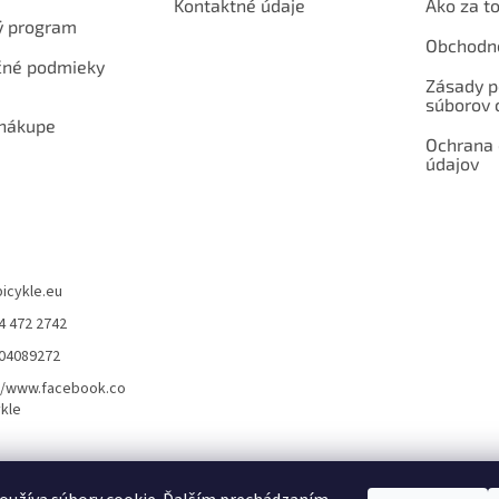
Kontaktné údaje
Ako za to
ý program
Obchodn
né podmieky
Zásady p
súborov 
 nákupe
Ochrana
údajov
bicykle.eu
4 472 2742
904089272
//www.facebook.co
kle
rvis elektrobicyklov s pohonom – BOSCH, SHIMANO, PANASONIC
Partnerský