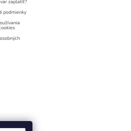
var zaplatiť?
é podmienky
oužívania
cookies
 osobných
 web hokejshop.eu