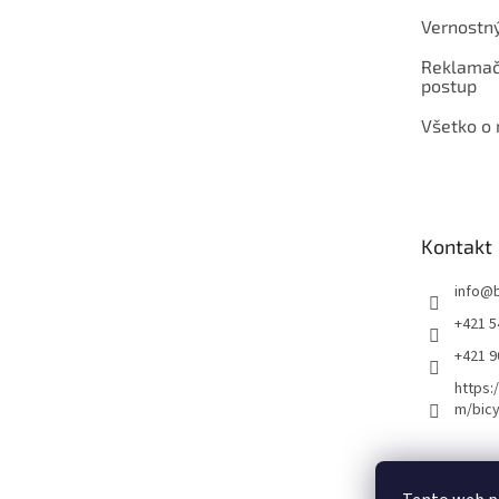
Vernostn
Reklamač
postup
Všetko o
Kontakt
info
@
+421 5
+421 
https:
m/bicy
Certifikovaný se