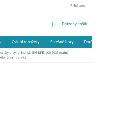
Prihlásenie
NÁKUPNÝ
Prázdny košík
KOŠÍK
v
Cyklotrenažéry
Strešné boxy
Darčekové kup
orský bicykel Merida BIG.NINE 100 2023
matný
elený(šampanská)