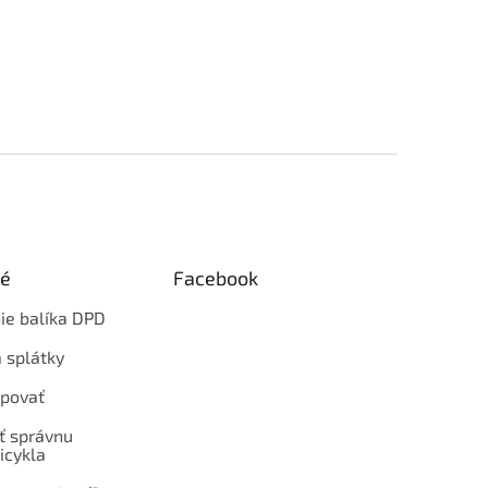
ké
Facebook
ie balíka DPD
 splátky
povať
ť správnu
icykla