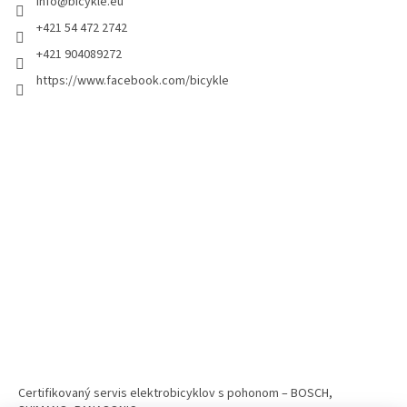
info
@
bicykle.eu
+421 54 472 2742
+421 904089272
https://www.facebook.com/bicykle
Certifikovaný servis elektrobicyklov s pohonom – BOSCH,