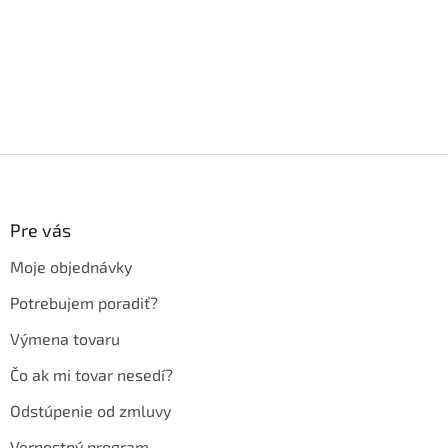
Z
á
p
ä
Pre vás
t
Moje objednávky
i
e
Potrebujem poradiť?
Výmena tovaru
Čo ak mi tovar nesedí?
Odstúpenie od zmluvy
Vernostný program