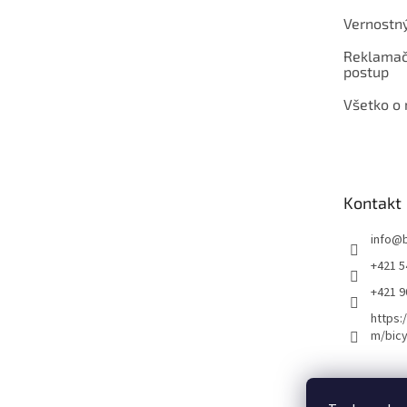
Vernostn
Reklamač
postup
Všetko o
Kontakt
info
@
+421 5
+421 
https:
m/bicy
Certifikovaný se