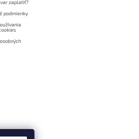
var zaplatiť?
é podmienky
oužívania
cookies
 osobných
 web hokejshop.eu