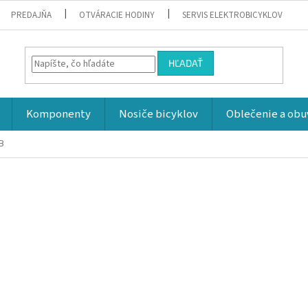
PREDAJŇA
OTVÁRACIE HODINY
SERVIS ELEKTROBICYKLOV
HĽADAŤ
Komponenty
Nosiče bicyklov
Oblečenie a obu
B