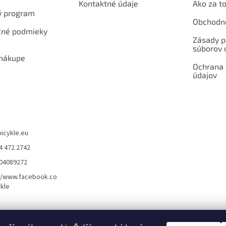
Kontaktné údaje
Ako za to
ý program
Obchodn
né podmieky
Zásady p
súborov 
 nákupe
Ochrana
údajov
bicykle.eu
4 472 2742
904089272
//www.facebook.co
kle
rvis elektrobicyklov s pohonom – BOSCH, SHIMANO, PANASONIC
Partnerský