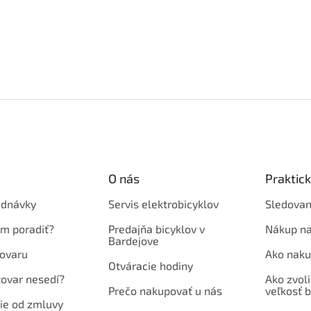
O nás
Praktic
ednávky
Servis elektrobicyklov
Sledovan
em poradiť?
Predajňa bicyklov v
Nákup na
Bardejove
ovaru
Ako naku
Otváracie hodiny
tovar nesedí?
Ako zvoli
Prečo nakupovať u nás
veľkosť b
ie od zmluvy