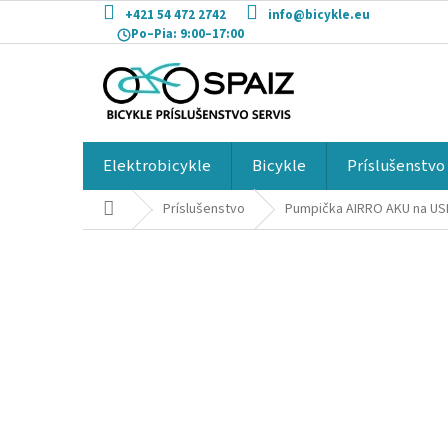
Prejsť
+421 54 472 2742
info@bicykle.eu
na
Po–Pia:
9:00–17:00
obsah
Elektrobicykle
Bicykle
Príslušenstvo
Domov
Príslušenstvo
Pumpička AIRRO AKU na US