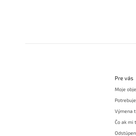
Z
á
p
ä
t
Pre vás
i
e
Moje obj
Potrebuj
Výmena t
Čo ak mi 
Odstúpen