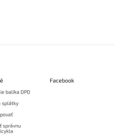
ké
Facebook
ie balíka DPD
 splátky
povať
ť správnu
icykla