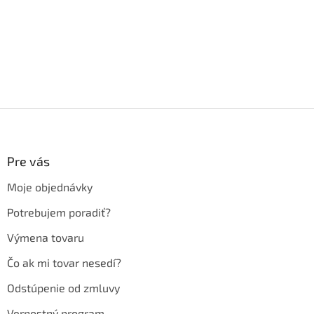
Z
á
p
ä
Pre vás
t
Moje objednávky
i
e
Potrebujem poradiť?
Výmena tovaru
Čo ak mi tovar nesedí?
Odstúpenie od zmluvy
Vernostný program