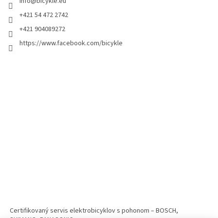
info
@
bicykle.eu
+421 54 472 2742
+421 904089272
https://www.facebook.com/bicykle
Certifikovaný servis elektrobicyklov s pohonom – BOSCH,