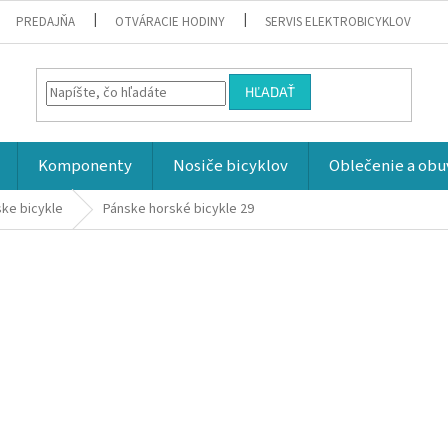
PREDAJŇA
OTVÁRACIE HODINY
SERVIS ELEKTROBICYKLOV
HĽADAŤ
Komponenty
Nosiče bicyklov
Oblečenie a obu
ke bicykle
Pánske horské bicykle 29