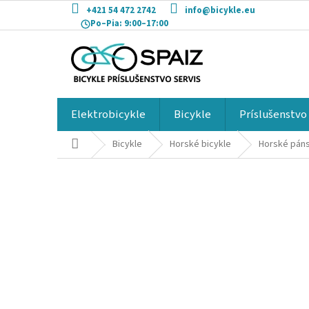
Prejsť
+421 54 472 2742
info@bicykle.eu
na
Po–Pia:
9:00–17:00
obsah
Elektrobicykle
Bicykle
Príslušenstvo
Domov
Bicykle
Horské bicykle
Horské páns