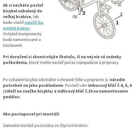
Ak si necháte poslať
bicykel zabalený do
veľkej krabice
, tak
bude stačiť
naložiť iba
predné koleso
.
Ostatné komponenty
budú namontované a
nastavené.
Pri doručení si skontrolujte škatuľu, či na nej nie sú známky
poškodenia
, ktoré mohlo nastať počas manipulácie a prepravy.
Po vybalení bicykla odstráňte ochranné fólie a pripravte si
náradie
potrebné na jeho poskladanie
. Postačí vám
imbusový kľúč č.4, 5, 6
/záleží na značke bicykla/ a vidlicový kľúč č.15 na namontovanie
pedálov.
Ako postupovať pri montáži
Samotná montáž pozostáva zo štyroch krokov: