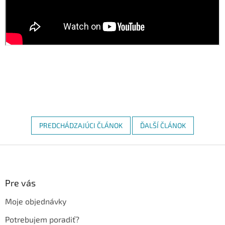
PREDCHÁDZAJÚCI ČLÁNOK
ĎALŠÍ ČLÁNOK
Z
á
p
ä
Pre vás
t
Moje objednávky
i
e
Potrebujem poradiť?