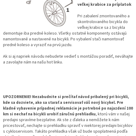
veľkej krabice za príplatok
Pri zabalení zmontovaného a
skontrolovaného bicykla do
veľkej krabice sa z bicykla
demontuje iba predné koleso. Všetky ostatné komponenty ostávajú
namontované a nastavené na bicykli. Po vybalení stači namontovať
predné koleso a vyraziť na prvú jazdu.
Ak si aj napriek návodu nebudete vedieť s montážou poradiť, neváhajte
a zavolajte nám na našu hot linku.
UPOZORNENIE! Nezabudnite si prečítať návod pribalený pri bicykli,
kde sa dozviete, ako sa starať a servisovať váš nový bicykel. Pre
kladné vybavenie prípadnej reklamácie je potrebné po najazdení 100
, ktorú vám v našej
km si nechať na bicykli urobiť záručnú prehliadku
predajni spravíme bezplatne. Ak ste z ďaleka a nemôžete k nám
pricestovať, nechajte si prehliadku spraviť v niektorej predajni bicyklov
s cykloservisom. Takáto prehliadka však už bude spoplatnená podľa