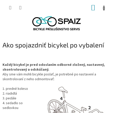
Prejsť
NÁKUP
na
obsah
KOŠÍK
Ako spojazdniť bicykel po vybalení
Každý bicykel je pred odoslaním odborné zložený, nastavený,
skontrolovaný a odskúšaný.
Aby sme vám mohli bicykle poslať, je potrebné po nastavení a
skontrolovaní z neho odmontovať:
1. predné koleso
2. riadidlá
3. pedále
4. sedadlo so
sedlovkou