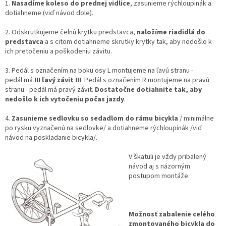
1.
Nasadíme koleso do prednej vidlice
, zasunieme rýchloupinák a
dotiahneme (viď návod dole).
2. Odskrutkujeme čelnú krytku predstavca,
naložíme riadidlá do
predstavca
a s citom dotiahneme skrutky krytky tak, aby nedošlo k
ich pretočeniu a poškodeniu závitu.
3. Pedál s označením na boku osy L montujeme na ľavú stranu -
pedál má
!!! ľavý závit !!!
. Pedál s označením R montujeme na pravú
stranu - pedál má pravý závit.
Dostatočne dotiahnite tak, aby
nedošlo k ich vytočeniu počas jazdy
.
4.
Zasunieme sedlovku so sedadlom do rámu bicykla
/ minimálne
po rysku vyznačenú na sedlovke/ a dotiahneme rýchloupinák /viď
návod na poskladanie bicykla/.
V škatuli je vždy pribalený
návod aj s názorným
postupom montáže.
Možnosť zabalenie celého
zmontovaného bicykla do